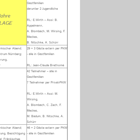
Gastfamilien
darunter 2 Jugendliche
Jahre
RL: E.Wirth – Assi: B.
LAGE
Appelmann,
A. Blombach, M. Wirsing, F.
Meckes,
B. Nitschke, A. Schürr
nkischer Abend;
29 + 3 Gäste extern per PKW
trum Nürnberg;
- alle in Gastfamilien
rung,
r
RL: Jean-Claude Brethomé
42 Teilnehmer – alle in
Gastfamilien
7 Teilnehmer per Privat-PKW
RL: E.Wirth – Assi: M.
Wirsing,
A. Blombach, C. Zech, F.
Meckes,
M. Badum, B. Nitschke, A.
Schürr
nkischer Abend;
46 + 2 Gäste extern per PKW
rung, Besichtigung
- alle in Gastfamilien
el; Fränkisches