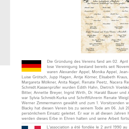
Die Gründung des Vereins fand am 02. April 
lose Vereinigung bestand bereits seit Nove
waren Alexander Appel, Monika Appel, Jean
Luise Grötsch, Jupp Hagen, Antje Körner, Elisabeth Kraus
Margareta Mölkner, Anita Nagel, Renate Peetz, Nacera Re
Schmidt.Kassenprüfer wurden Edith Hahn, Dietrich Voelsko
Bitter, Annette Breyer, Ingrid Wirth, Dr. Harald Bauer un
war Sylvia Schmidt-Kurka und Schriftführerin Renate Weig
Werner Zimmermannn gewählt und zum 1. Vorsitzenden wu
Blacky hat diesen Verein bis zu seinem Tode am 06. Juli 2
persönlichem Einsatz geleitet. Er war in all diesen Jahren
werden dieses Erbe in Ehren halten und seine Arbeit forts
L'association a été fondée le 2 avril 1990 au