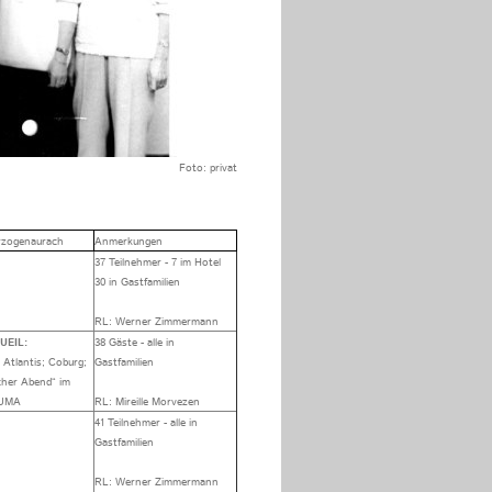
Foto: privat
erzogenaurach
Anmerkungen
37 Teilnehmer - 7 im Hotel
30 in Gastfamilien
RL: Werner Zimmermann
UEIL:
38 Gäste - alle in
Atlantis; Coburg;
Gastfamilien
cher Abend“ im
PUMA
RL: Mireille Morvezen
41 Teilnehmer - alle in
Gastfamilien
RL: Werner Zimmermann