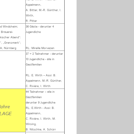
Appelmann,
A. Bitter, M.-R. Günther, I.
Wirth,
R. Pitter
ad Windsheim;
36 Gäste - darunter 4
Brauerei-
Jugendliche
nkischer Abend“:
“, „Grenzmark“;
A, Nürnberg
RL: Mireille Morvezen
37 + 2 Teilnehmer - darunter
10 Jugendliche - alle in
Gastfamilien
RL: E. Wirth – Assi: B.
Appelmann, M.-R. Günther,
C. Rivière, I. Wirth
44 Teilnehmer – alle in
Gastfamilien
darunter 9 Jugendliche
Jahre
RL: E.Wirth - Assi: B.
LAGE
Appelmann,
C. Rivière, I. Wirth, M.
Wirsing,
B. Nitschke, A. Schürr