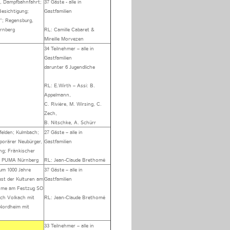
, Dampfbahnfahrt;
37 Gäste - alle in
Besichtigung;
Gastfamilien
“; Regensburg,
rnberg
RL: Camille Cabaret &
Mireille Morvezen
34 Teilnehmer – alle in
Gastfamilien
darunter 6 Jugendliche
RL: E.Wirth – Assi: B.
Appelmann,
C. Rivière, M. Wirsing, C.
Zech,
B. Nitschke, A. Schürr
elden; Kulmbach;
27 Gäste – alle in
porärer Neubürger,
Gastfamilien
ng; Fränkischer
l; PUMA Nürnberg
RL: Jean-Claude Brethomé
um 1000 Jahre
37 Gäste – alle in
st der Kulturen am
Gastfamilien
ahme am Festzug SO
ach Volkach mit
RL: Jean-Claude Brethomé
 Nordheim mit
33 Teilnehmer – alle in