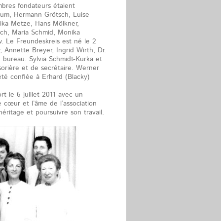
bres fondateurs étaient
lum, Hermann Grötsch, Luise
lika Metze, Hans Mölkner,
ch, Maria Schmid, Monika
w. Le Freundeskreis est né le 2
, Annette Breyer, Ingrid Wirth, Dr.
bureau. Sylvia Schmidt-Kurka et
sorière et de secrétaire. Werner
té confiée à Erhard (Blacky)
rt le 6 juillet 2011 avec un
 cœur et l’âme de l’association
ritage et poursuivre son travail.