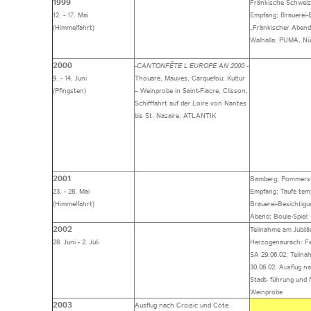
1999
Fränkische Schweiz
12. - 17. Mai
Empfang; Brauerei-
(Himmelfahrt)
„Fränkischer Abend
Walhalla; PUMA, Nü
2000
-
CANTONFÊTE L‘EUROPE AN 2000 -
9. - 14. Juni
Thouaré, Mauves, Carquefou: Kultur
(Pfingsten)
– Weinprobe in Saint-Fiacre, Clisson,
Schifffahrt auf der Loire von Nantes
bis St. Nazaire, ATLANTIK
2001
Bamberg; Pommersf
23. - 28. Mai
Empfang; Taufe tem
(Himmelfahrt)
Brauerei-Besichtigu
Abend; Boule-Spie
2002
Teilnahme am Jubilä
28. Juni - 2. Juli
Herzogenaurach: Fe
SA 29.06.02; Teiln
30.06.02; Ausflug n
Stadt- führung und
Weinprobe
2003
Ausflug nach Croisic und Côte