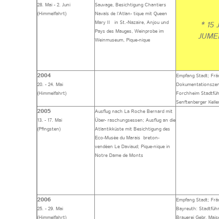
28. Mai - 2. Juni
Sauvage, Besichtigung Chantiers
(Himmelfahrt)
Navals de l‘Atlan- tique mit Queen
Mary II in St.-Nazaire, Anjou und
* 15 
Pays des Mauges, Weinprobe im
JUME
Weinmuseum, Pique-nique
2004
Empfang Stadt; Frä
20. - 24. Mai
Dokumentationszen
(Himmelfahrt)
Forchheim Stadtfüh
Senftenberger Kelle
2005
Ausflug nach La Roche Bernard mit
13. - 17. Mai
Über- raschungsessen; Ausflug an die
(Pfingsten)
Atlantikküste mit Besichtigung des
Eco-Musée du Marais breton-
vendéen Le Daviaud; Pique-nique in
Notre Dame de Monts
2006
Empfang Stadt; Frä
25. - 29. Mai
Bayreuth: Stadtfüh
(Himmelfahrt)
Brauerei Gebr. Mais