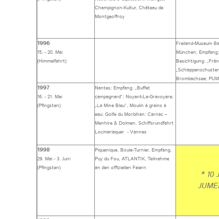
Champignon-Kultur, Château de
Montgeoffroy
1996
Freiland-Museum B
15. - 20. Mai
München; Empfang; 
(Himmelfahrt)
Besichtigung; „Frä
„Schlappenschuster
Brombachsee; PUM
1997
Nantes; Empfang; „Buffet
16. - 21. Mai
campagnard“; Noyant-La-Gravoyère;
(Pfingsten)
„La Mine Bleu“, Moulin à grains à
eau; Golfe du Morbihan: Carnac –
Menhire & Dolmen, Schiffsrundfahrt
Locmariaquer - Vannes
1998
Piquenique, Boule-Turnier, Empfang,
29. Mai - 3. Juni
Puy du Fou, ATLANTIK, Teilnahme
(Pfingsten)
an den offiziellen Feiern
* 10 
JUME