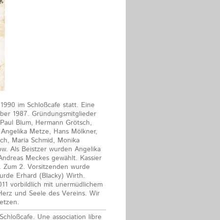
1990 im Schloßcafe statt. Eine
mber 1987. Gründungsmitglieder
-Paul Blum, Hermann Grötsch,
, Angelika Metze, Hans Mölkner,
ch, Maria Schmid, Monika
w. Als Beistzer wurden Angelika
d Andreas Meckes gewählt. Kassier
l. Zum 2. Vorsitzenden wurde
rde Erhard (Blacky) Wirth.
011 vorbildlich mit unermüdlichem
 Herz und Seele des Vereins. Wir
etzen.
 Schloßcafe. Une association libre