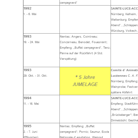
campagnard“
1992
SAINTE-LUCE-ACC
1. - 6. Mai
Nürnberg; Kelheim, 
Weltenburg; Empfan
Abend“, „Schlappen
Würzburg, Volkach
1993
Nantes; Angers, Cointreau;
19. - 24. Mai
Concarneau, Benodet, Fouesnant;
Empfang; „Buffet campagnard“, Tanz;
Panne auf der Rückfahrt (4 Std.
Verspätung)
1993
Comité d’ Animati
29. Okt. - 31. Okt.
Lucéennes
C. A. F.
* 5 Jahre
Nürnberg; Empfang;
JUMELAGE
Weinprobe; Festver
spätere Abfahrt
1994
SAINTE-LUCE-ACC
11. - 16. Mai
Empfang; Stadtführ
Abend“, „Schlappen
„Brückeberger"; Ba
Dinkelsbühl; Gasth
1995
Nantes; Empfang; „Buffet
2. - 7. Juni
campagnard“; Pornic; Saumur, Ecole
(Pfingsten)
Nationale d’ equitation, Weingut,