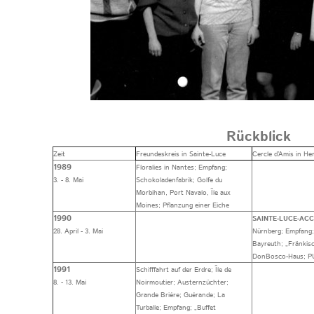
Rückblick
Zeit
Freundeskreis in Sainte-Luce
Cercle d’Amis in H
1989
Floralies in Nantes; Empfang;
3. - 8. Mai
Schokoladenfabrik; Golfe du
Morbihan, Port Navalo, Île aux
Moines; Pflanzung einer Eiche
1990
SAINTE-LUCE-ACC
28. April - 3. Mai
Nürnberg; Empfang; 
Bayreuth; „Fränkis
DonBosco-Haus; 
1991
Schifffahrt auf der Erdre; Île de
8. - 13. Mai
Noirmoutier; Austernzüchter;
Grande Briére; Guérande; La
Turballe; Empfang; „Buffet