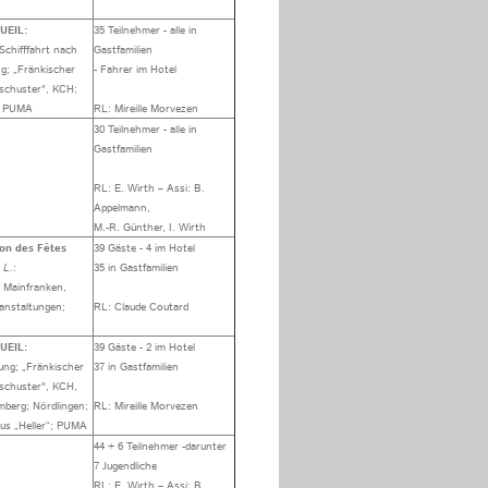
UEIL:
35 Teilnehmer - alle in
Schifffahrt nach
Gastfamilien
g; „Fränkischer
- Fahrer im Hotel
schuster", KCH;
, PUMA
RL: Mireille Morvezen
30 Teilnehmer - alle in
Gastfamilien
RL: E. Wirth – Assi: B.
Appelmann,
M.-R. Günther, I. Wirth
on des Fêtes
39 Gäste - 4 im Hotel
 L.
:
35 in Gastfamilien
 Mainfranken,
anstaltungen;
RL: Claude Coutard
UEIL:
39 Gäste - 2 im Hotel
ung; „Fränkischer
37 in Gastfamilien
schuster", KCH,
mberg; Nördlingen;
RL: Mireille Morvezen
aus „Heller“; PUMA
44 + 6 Teilnehmer -darunter
7 Jugendliche
RL: E. Wirth – Assi: B.