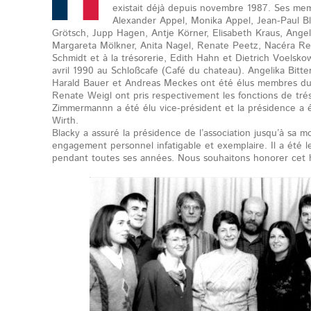
existait déjà depuis novembre 1987. Ses mem
Alexander Appel, Monika Appel, Jean-Paul B
Grötsch, Jupp Hagen, Antje Körner, Elisabeth Kraus, Ange
Margareta Mölkner, Anita Nagel, Renate Peetz, Nacéra Re
Schmidt et à la trésorerie, Edith Hahn et Dietrich Voelsko
avril 1990 au Schloßcafe (Café du chateau). Angelika Bitter
Harald Bauer et Andreas Meckes ont été élus membres du 
Renate Weigl ont pris respectivement les fonctions de tré
Zimmermannn a été élu vice-président et la présidence a é
Wirth.
Blacky a assuré la présidence de l’association jusqu’à sa mo
engagement personnel infatigable et exemplaire. Il a été le
pendant toutes ses années. Nous souhaitons honorer cet hé